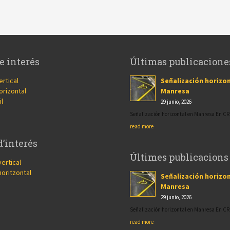
e interés
Últimas publicacione
ertical
Señalización horizon
orizontal
Manresa
il
29 junio, 2026
Señalización horizontal en Manresa En 
read more
d’interés
Últimes publicacions
vertical
horitzontal
Señalización horizon
Manresa
29 junio, 2026
Señalización horizontal en Manresa En 
read more