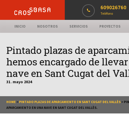
609026760
Teléfono
INICIO
NOSOTROS
SERVICIOS
PROYECTOS
Pintado plazas de aparcami
hemos encargado de llevar 
nave en Sant Cugat del Val
31
mayo
2024
.
HOME
>
PINTADO PLAZAS DE APARCAMIENTO EN SANT CUGAT DEL VALLÈS
>
PI
APARCAMIENTO EN UNA NAVE EN SANT CUGAT DEL VALLÈS.