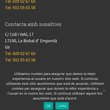
Tel: 609 02 67 60
Tel: 932 05 63 58
Contacta amb nosaltres
C/ Coll i Vehí, 17
17100, La Bisbal d’ Empordà
Gir
Tel: 609 02 67 60
Tel: 932 05 63 58
Utilizamos cookies para asegurar que damos la mejor
experiencia al usuario en nuestro sitio web. Si continúa
Nosotros
Proyectos
Blog
Contacto
utilizando este sitio asumiremos que está de acuerdo. Utilitzem
Cookies
cookies per assegurar que donem la millor experiència a
l'usuari en el nostre lloc web. Si continua utilitzant aquest lloc
© 2017 Copyright, diseño
Guia33 SL
, grupo
Sinergia
assumirem que està d'acord.
Empresarial
.
OK
+Info