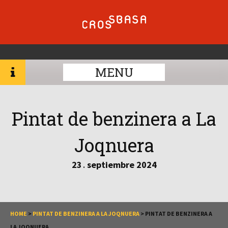
MENU
Pintat de benzinera a La
Joqnuera
23
septiembre
2024
.
HOME
>
PINTAT DE BENZINERA A LA JOQNUERA
>
PINTAT DE BENZINERA A
LA JOQNUERA