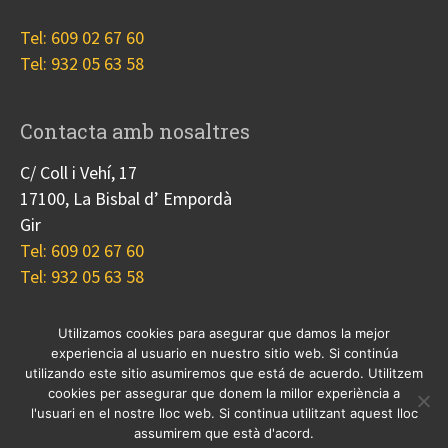
Tel: 609 02 67 60
Tel: 932 05 63 58
Contacta amb nosaltres
C/ Coll i Vehí, 17
17100, La Bisbal d’ Empordà
Gir
Tel: 609 02 67 60
Tel: 932 05 63 58
Utilizamos cookies para asegurar que damos la mejor
experiencia al usuario en nuestro sitio web. Si continúa
Nosotros
Proyectos
Blog
Contacto
utilizando este sitio asumiremos que está de acuerdo. Utilitzem
Cookies
cookies per assegurar que donem la millor experiència a
l'usuari en el nostre lloc web. Si continua utilitzant aquest lloc
© 2017 Copyright, diseño
Guia33 SL
, grupo
Sinergia
assumirem que està d'acord.