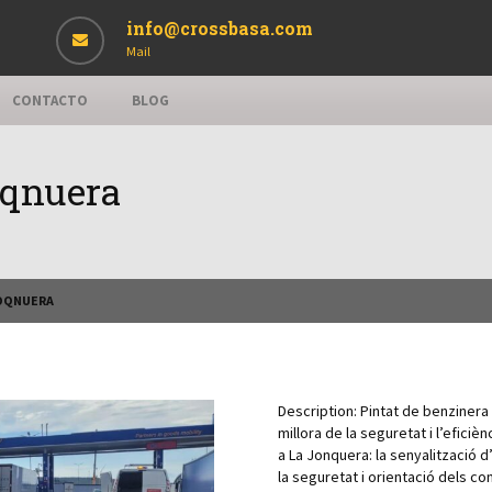
info@crossbasa.com
Mail
CONTACTO
BLOG
oqnuera
JOQNUERA
Description:
Pintat de benziner
millora de la seguretat i l’efici
a La Jonquera: la senyalització 
la seguretat i orientació dels co