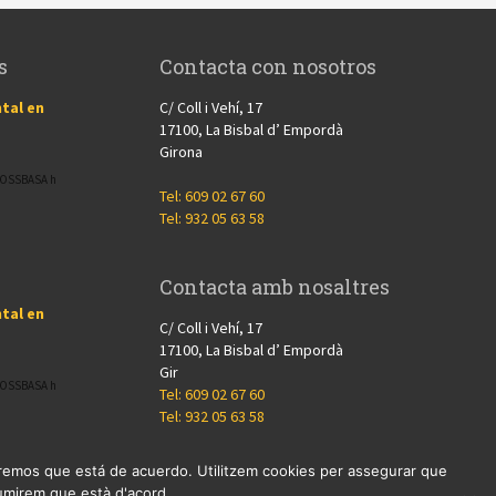
s
Contacta con nosotros
tal en
C/ Coll i Vehí, 17
17100, La Bisbal d’ Empordà
Girona
CROSSBASA h
Tel: 609 02 67 60
Tel: 932 05 63 58
Contacta amb nosaltres
tal en
C/ Coll i Vehí, 17
17100, La Bisbal d’ Empordà
Gir
CROSSBASA h
Tel: 609 02 67 60
Tel: 932 05 63 58
miremos que está de acuerdo. Utilitzem cookies per assegurar que
ssumirem que està d'acord.