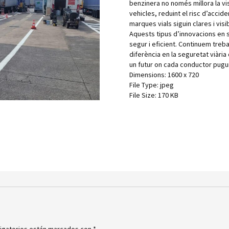
benzinera no només millora la visi
vehicles, reduint el risc d’accide
marques vials siguin clares i vis
Aquests tipus d’innovacions en s
segur i eficient. Continuem treb
diferència en la seguretat viàri
un futur on cada conductor pugui 
Dimensions:
1600 x 720
File Type:
jpeg
File Size:
170 KB