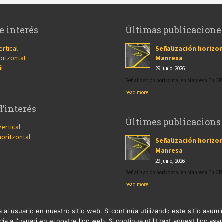
e interés
Últimas publicacione
ertical
Señalización horizon
orizontal
Manresa
il
29 junio, 2026
Señalización horizontal en Manresa En 
read more
d’interés
Últimes publicacions
vertical
horitzontal
Señalización horizon
Manresa
29 junio, 2026
Señalización horizontal en Manresa En 
read more
 al usuario en nuestro sitio web. Si continúa utilizando este sitio asu
ia a l'usuari en el nostre lloc web. Si continua utilitzant aquest lloc a