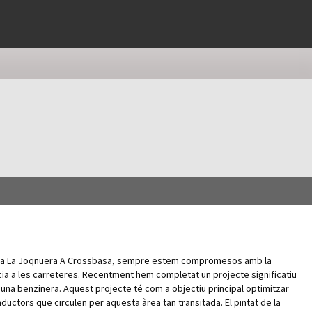
a a La Joqnuera A Crossbasa, sempre estem compromesos amb la
ència a les carreteres. Recentment hem completat un projecte significatiu
d’una benzinera. Aquest projecte té com a objectiu principal optimitzar
nductors que circulen per aquesta àrea tan transitada. El pintat de la