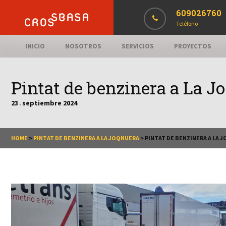
609026760
Teléfono
INICIO
NOSOTROS
SERVICIOS
PROYECTOS
Pintat de benzinera a La J
23
septiembre
2024
.
HOME
>
PINTAT DE BENZINERA A LA JOQNUERA
>
PINTAT DE BENZINERA A LA 