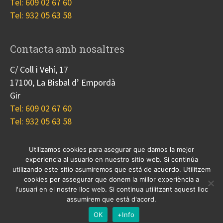
Tel: 609 02 67 60
Tel: 932 05 63 58
Contacta amb nosaltres
C/ Coll i Vehí, 17
17100, La Bisbal d’ Empordà
Gir
Tel: 609 02 67 60
Tel: 932 05 63 58
Utilizamos cookies para asegurar que damos la mejor
experiencia al usuario en nuestro sitio web. Si continúa
Nosotros
Proyectos
Blog
Contacto
utilizando este sitio asumiremos que está de acuerdo. Utilitzem
Cookies
cookies per assegurar que donem la millor experiència a
l'usuari en el nostre lloc web. Si continua utilitzant aquest lloc
© 2017 Copyright, diseño
Guia33 SL
, grupo
Sinergia
assumirem que està d'acord.
Empresarial
.
OK
+Info