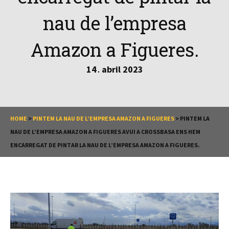
nau de l’empresa
Amazon a Figueres.
14
abril
2023
.
HOME
>
PINTEM LA NAU DE L’EMPRESA AMAZON A FIGUERES
>
PINTEM LA
NAU DE L’EMPRESA AMAZON A FIGUERES AVUI A CROSSBASA ENS HEM
ENCARREGAT DE PINTAR LA NAU DE L’EMPRESA AMAZON A FIGUERES.