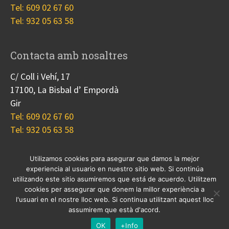
Tel: 609 02 67 60
Tel: 932 05 63 58
Contacta amb nosaltres
C/ Coll i Vehí, 17
17100, La Bisbal d’ Empordà
Gir
Tel: 609 02 67 60
Tel: 932 05 63 58
Utilizamos cookies para asegurar que damos la mejor
experiencia al usuario en nuestro sitio web. Si continúa
Nosotros
Proyectos
Blog
Contacto
utilizando este sitio asumiremos que está de acuerdo. Utilitzem
Cookies
cookies per assegurar que donem la millor experiència a
l'usuari en el nostre lloc web. Si continua utilitzant aquest lloc
© 2017 Copyright, diseño
Guia33 SL
, grupo
Sinergia
assumirem que està d'acord.
Empresarial
.
OK
+Info