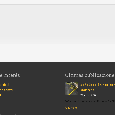
e interés
Últimas publicacione
ertical
Señalización horizon
orizontal
Manresa
il
29 junio, 2026
Señalización horizontal en Manresa En 
read more