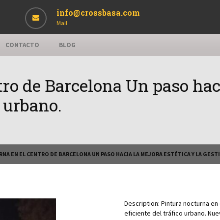
info@crossbasa.com
Mail
CONTACTO
BLOG
ro de Barcelona Un paso haci
o urbano.
NA EN EL CENTRO DE BARCELONA UN PASO HACIA LA MEJORA ESTÉTICA Y LA GEST
Description:
Pintura nocturna en 
eficiente del tráfico urbano. Nu