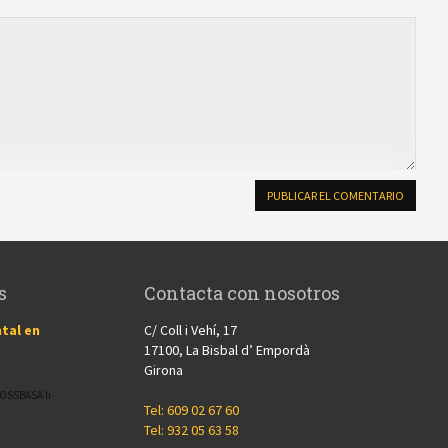
s
Contacta con nosotros
tal en
C/ Coll i Vehí, 17
17100, La Bisbal d’ Empordà
Girona
CROSSBASA h
Tel: 609 02 67 60
Tel: 932 05 63 58