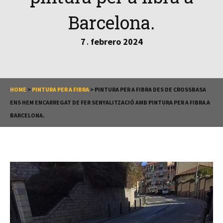
Barcelona.
7
febrero
2024
.
HOME
>
PINTURA PER A FIBRA
>
PINTURA PER A FIBRA DES DE CROSSBASA
ENS HEM ENCARREGAT DE FER SENYALITZACIÓ AMB PINTURA PER A FIBRA A
BARCELONA.