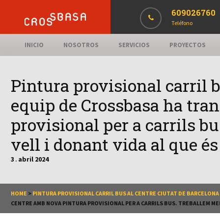
609026760
Teléfono
INICIO
NOSOTROS
SERVICIOS
PROYECTOS
Pintura provisional carril 
equip de Crossbasa ha tran
provisional per a carrils b
vell i donant vida al que é
3
abril
2024
.
HOME
>
PINTURA PROVISIONAL CARRIL BUS AL CENTRE CIUTAT DE BARCELONA
CENTRE AMB NOVA PINTURA PROVISIONAL PER A CARRILS BUS. TREBALLEM MEN