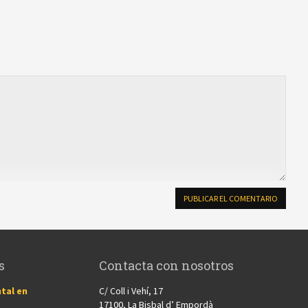
s
Contacta con nosotros
tal en
C/ Coll i Vehí, 17
17100, La Bisbal d’ Empordà