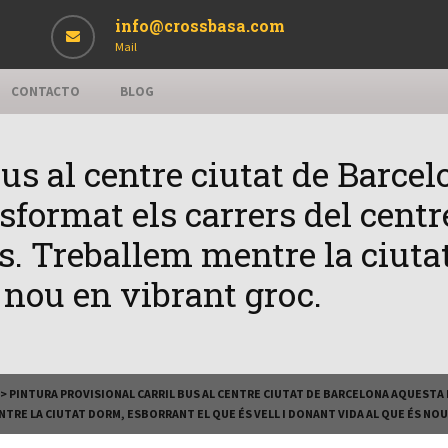
info@crossbasa.com
Mail
CONTACTO
BLOG
bus al centre ciutat de Barcel
sformat els carrers del cent
us. Treballem mentre la ciuta
s nou en vibrant groc.
>
PINTURA PROVISIONAL CARRIL BUS AL CENTRE CIUTAT DE BARCELONA AQUESTA 
TRE LA CIUTAT DORM, ESBORRANT EL QUE ÉS VELL I DONANT VIDA AL QUE ÉS NOU