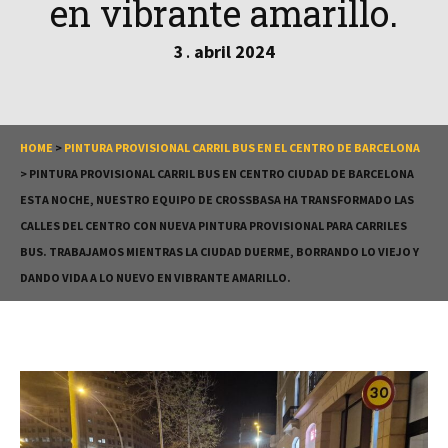
en vibrante amarillo.
3
abril
2024
.
HOME
>
PINTURA PROVISIONAL CARRIL BUS EN EL CENTRO DE BARCELONA
>
PINTURA PROVISIONAL CARRIL BUS EN CENTRO CIUDAD DE BARCELONA
ESTA NOCHE, NUESTRO EQUIPO DE CROSSBASA HA TRANSFORMADO LAS
CALLES DEL CENTRO CON NUEVA PINTURA PROVISIONAL PARA CARRILES
BUS. TRABAJAMOS MIENTRAS LA CIUDAD DUERME, BORRANDO LO VIEJO Y
DANDO VIDA A LO NUEVO EN VIBRANTE AMARILLO.