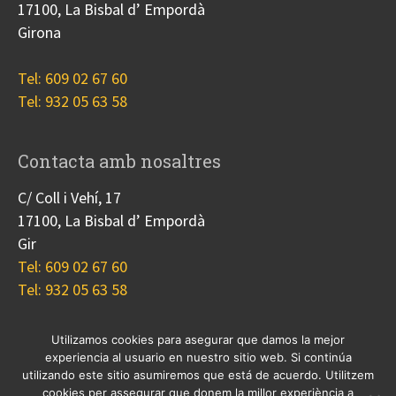
17100, La Bisbal d’ Empordà
Girona
Tel: 609 02 67 60
Tel: 932 05 63 58
Contacta amb nosaltres
C/ Coll i Vehí, 17
17100, La Bisbal d’ Empordà
Gir
Tel: 609 02 67 60
Tel: 932 05 63 58
Utilizamos cookies para asegurar que damos la mejor
experiencia al usuario en nuestro sitio web. Si continúa
Nosotros
Proyectos
Blog
Contacto
utilizando este sitio asumiremos que está de acuerdo. Utilitzem
Cookies
cookies per assegurar que donem la millor experiència a