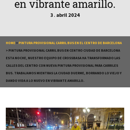
en vibrante amarillo.
3
abril
2024
.
HOME
>
PINTURA PROVISIONAL CARRIL BUS EN EL CENTRO DE BARCELONA
>
PINTURA PROVISIONAL CARRIL BUS EN CENTRO CIUDAD DE BARCELONA
ESTA NOCHE, NUESTRO EQUIPO DE CROSSBASA HA TRANSFORMADO LAS
CALLES DEL CENTRO CON NUEVA PINTURA PROVISIONAL PARA CARRILES
BUS. TRABAJAMOS MIENTRAS LA CIUDAD DUERME, BORRANDO LO VIEJO Y
DANDO VIDA A LO NUEVO EN VIBRANTE AMARILLO.