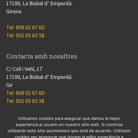
17100, La Bisbal d’ Empordà
Girona
Tel: 609 02 67 60
Tel: 932 05 63 58
Contacta amb nosaltres
C/ Coll i Vehí, 17
17100, La Bisbal d’ Empordà
Gir
Tel: 609 02 67 60
Tel: 932 05 63 58
Utilizamos cookies para asegurar que damos la mejor
experiencia al usuario en nuestro sitio web. Si continúa
Nosotros
Proyectos
Blog
Contacto
utilizando este sitio asumiremos que está de acuerdo. Utilitzem
Cookies
cookies per assegurar que donem la millor experiència a