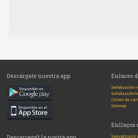
Descárgate nuestra app
Enlaces d
Señalización v
Señalización h
Cortes de carr
Sitemap
Enllaços 
Senyalització 
Descarrega’t la nostra app