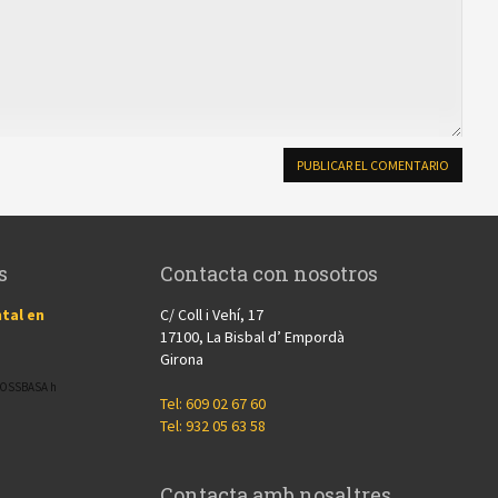
s
Contacta con nosotros
tal en
C/ Coll i Vehí, 17
17100, La Bisbal d’ Empordà
Girona
CROSSBASA h
Tel: 609 02 67 60
Tel: 932 05 63 58
Contacta amb nosaltres