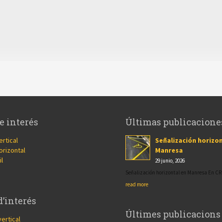
e interés
Últimas publicacione
ertical
Señalización horizon
orizontal
Manresa
il
29 junio, 2026
Señalización horizontal en Manresa En 
read more
d’interés
Últimes publicacions
vertical