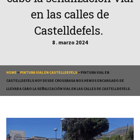
en las calles de
Castelldefels.
8
marzo
2024
.
HOME
>
PINTURA VIAL EN CASTELLDEFELS
>
PINTURA VIAL EN
CASTELLDEFELS HOY DESDE CROSSBASA NOS HEMOS ENCARGADO DE
LLEVAR A CABO LA SEÑALIZACIÓN VIAL EN LAS CALLES DE CASTELLDEFELS.