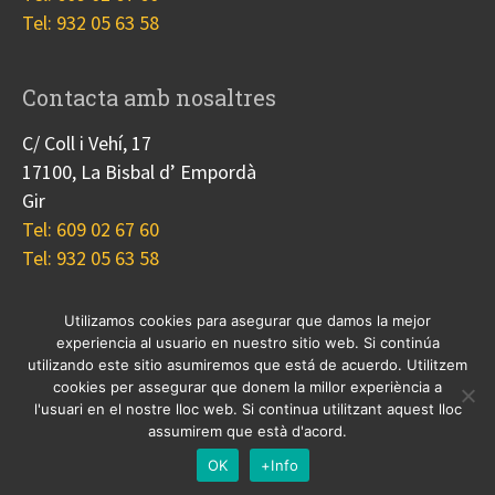
Tel: 932 05 63 58
Contacta amb nosaltres
C/ Coll i Vehí, 17
17100, La Bisbal d’ Empordà
Gir
Tel: 609 02 67 60
Tel: 932 05 63 58
Utilizamos cookies para asegurar que damos la mejor
experiencia al usuario en nuestro sitio web. Si continúa
Nosotros
Proyectos
Blog
Contacto
utilizando este sitio asumiremos que está de acuerdo. Utilitzem
Cookies
cookies per assegurar que donem la millor experiència a
l'usuari en el nostre lloc web. Si continua utilitzant aquest lloc
© 2017 Copyright, diseño
Guia33 SL
, grupo
Sinergia
assumirem que està d'acord.
Empresarial
.
OK
+Info