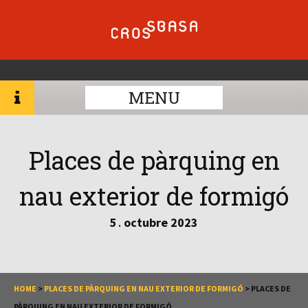
MENU
Places de pàrquing en
nau exterior de formigó
5
octubre
2023
.
HOME
>
PLACES DE PÀRQUING EN NAU EXTERIOR DE FORMIGÓ
>
PLACES DE
PÀRQUING EN NAU EXTERIOR DE FORMIGÓ