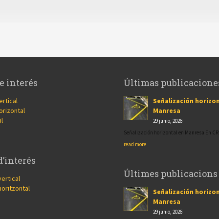
e interés
Últimas publicacione
ertical
Señalización horizon
orizontal
Manresa
il
29 junio, 2026
Señalización horizontal en Manresa En 
read more
d’interés
Últimes publicacions
vertical
horitzontal
Señalización horizon
Manresa
29 junio, 2026