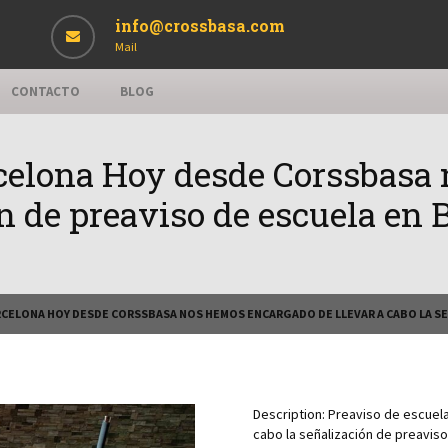
info@crossbasa.com
Mail
CONTACTO
BLOG
rcelona Hoy desde Corssbasa
ón de preaviso de escuela en 
RCELONA HOY DESDE CORSSBASA NOS HEMOS ENCARGADO DE LLEVAR A CABO LA SE
Description:
Preaviso de escuel
cabo la señalización de preavis