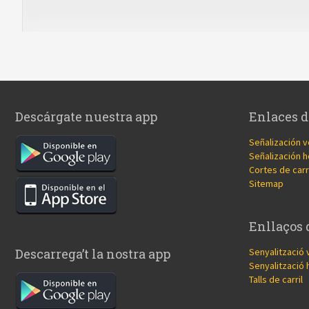
Descárgate nuestra app
Enlaces d
Señalización v
Señalización h
Cortes de carr
Sitemap
Enllaços 
Senyalització 
Descarrega’t la nostra app
Senyalització 
Talls de carril