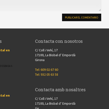
s
Contacta con nosotros
tal en
C/ Coll i Vehí, 17
17100, La Bisbal d’ Empordà
Girona
CROSSBASA h
Tel: 609 02 67 60
Tel: 932 05 63 58
Contacta amb nosaltres
tal en
C/ Coll i Vehí, 17
17100, La Bisbal d’ Empordà
Gir