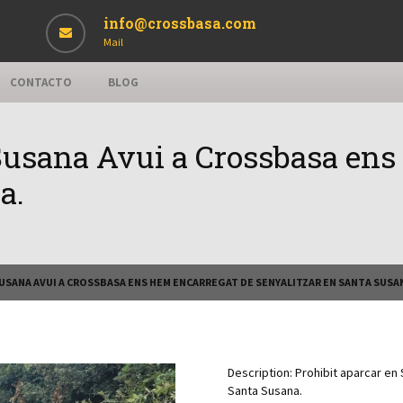
info@crossbasa.com
Mail
CONTACTO
BLOG
 Susana Avui a Crossbasa ens
a.
USANA AVUI A CROSSBASA ENS HEM ENCARREGAT DE SENYALITZAR EN SANTA SUSA
Description:
Prohibit aparcar en
Santa Susana.