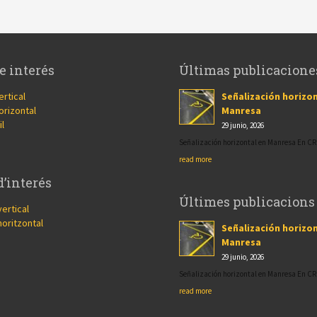
e interés
Últimas publicacione
ertical
Señalización horizon
orizontal
Manresa
il
29 junio, 2026
Señalización horizontal en Manresa En 
read more
d’interés
Últimes publicacions
vertical
horitzontal
Señalización horizon
Manresa
29 junio, 2026
Señalización horizontal en Manresa En 
read more