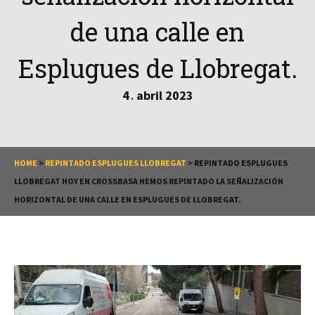
de una calle en
Esplugues de Llobregat.
4
abril
2023
.
HOME
>
REPINTADO ESPLUGUES LLOBREGAT
>
REPINTADO ESPLUGUES
LLOBREGAT HOY EN CROSSBASA HEMOS REPINTADO LA SEÑALIZACIÓN
HORIZONTAL DE UNA CALLE EN ESPLUGUES DE LLOBREGAT.