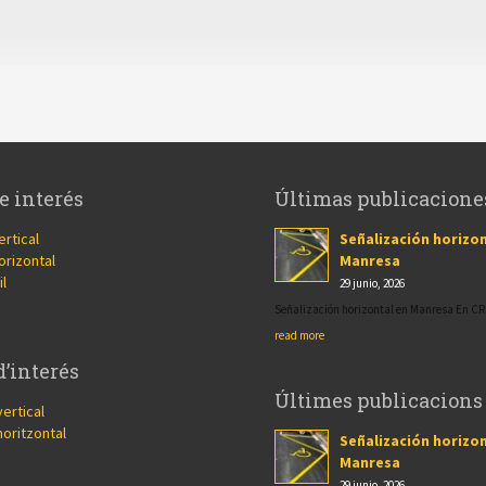
e interés
Últimas publicacione
ertical
Señalización horizon
orizontal
Manresa
il
29 junio, 2026
Señalización horizontal en Manresa En 
read more
d’interés
Últimes publicacions
vertical
horitzontal
Señalización horizon
Manresa
29 junio, 2026