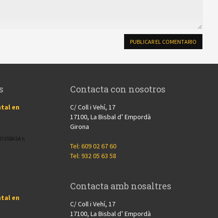
s
Contacta con nosotros
tal en
C/ Coll i Vehí, 17
17100, La Bisbal d’ Empordà
Girona
CROSSBASA h
Tel: 609 02 67 60
Tel: 932 05 63 58
Contacta amb nosaltres
tal en
C/ Coll i Vehí, 17
17100, La Bisbal d’ Empordà