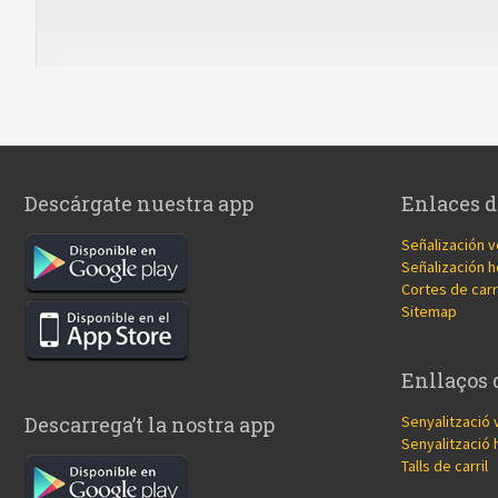
Descárgate nuestra app
Enlaces d
Señalización v
Señalización h
Cortes de carr
Sitemap
Enllaços 
Senyalització 
Descarrega’t la nostra app
Senyalització 
Talls de carril