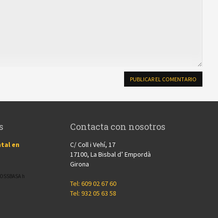
s
Contacta con nosotros
tal en
C/ Coll i Vehí, 17
17100, La Bisbal d’ Empordà
Girona
CROSSBASA h
Tel: 609 02 67 60
Tel: 932 05 63 58