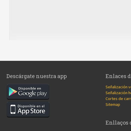
Descárgate nuestra app
Enlaces d
Señalización v
Señalización h
Cortes de carr
Sitemap
Enllaços 