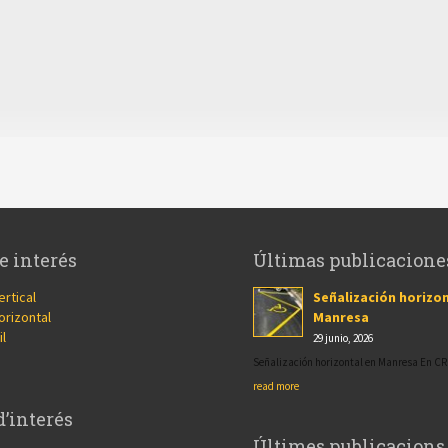
e interés
Últimas publicacione
ertical
Señalización horizon
orizontal
Manresa
il
29 junio, 2026
Señalización horizontal en Manresa En 
read more
d’interés
Últimes publicacions