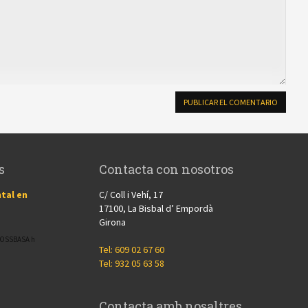
s
Contacta con nosotros
tal en
C/ Coll i Vehí, 17
17100, La Bisbal d’ Empordà
Girona
CROSSBASA h
Tel: 609 02 67 60
Tel: 932 05 63 58
Contacta amb nosaltres