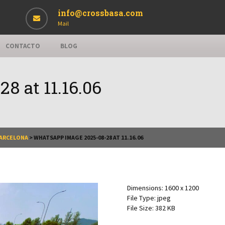
info@crossbasa.com
Mail
CONTACTO
BLOG
 at 11.16.06
BARCELONA
>
WHATSAPP IMAGE 2025-08-28 AT 11.16.06
Dimensions:
1600 x 1200
File Type:
jpeg
File Size:
382 KB