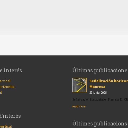
e interés
Últimas publicacione
ertical
Señalización horizon
orizontal
Manresa
il
29 junio, 2026
Señalización horizontal en Manresa En 
read more
d’interés
Últimes publicacions
vertical