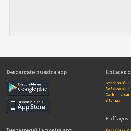
Descárgate nuestra app
Enlaces d
Señalización v
Señalización h
Cortes de carr
Sitemap
Enllaços 
Senyalització 
Descarrega’t la nostra app