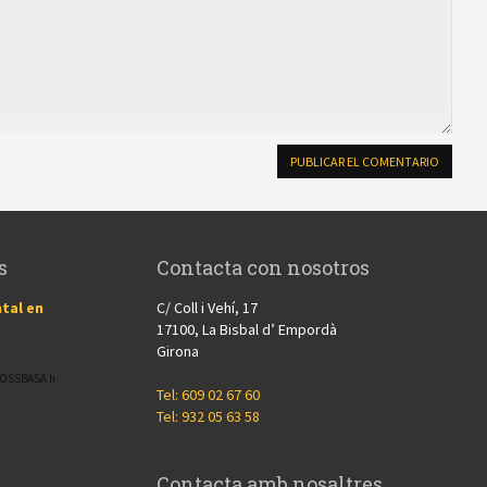
s
Contacta con nosotros
tal en
C/ Coll i Vehí, 17
17100, La Bisbal d’ Empordà
Girona
CROSSBASA h
Tel: 609 02 67 60
Tel: 932 05 63 58
Contacta amb nosaltres