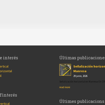
e interés
Últimas publicacione
ertical
Señalización horizon
orizontal
Manresa
il
29 junio, 2026
Señalización horizontal en Manresa En 
read more
d’interés
Últimes publicacions
vertical