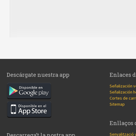
Descárgate nuestra app
Enlaces d
Señalización v
Señalización h
Cortes de carr
Sitemap
Enllaços 
Senyalització 
Descarrega’t la nostra app