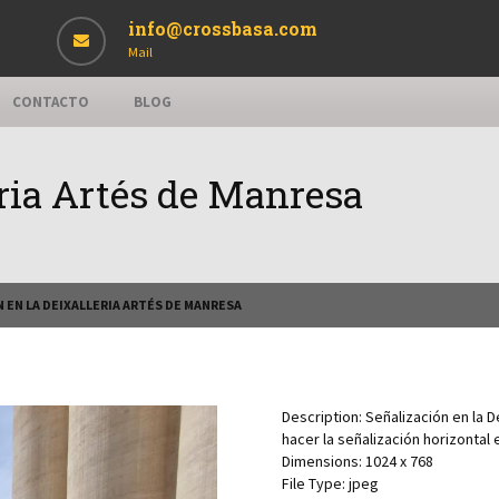
info@crossbasa.com
Mail
CONTACTO
BLOG
eria Artés de Manresa
 EN LA DEIXALLERIA ARTÉS DE MANRESA
Description:
Señalización en la 
hacer la señalización horizontal 
Dimensions:
1024 x 768
File Type:
jpeg