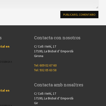
s
Contacta con nosotros
tal en
C/ Coll i Vehí, 17
17100, La Bisbal d’ Empordà
Girona
CROSSBASA h
Tel: 609 02 67 60
Tel: 932 05 63 58
Contacta amb nosaltres
tal en
C/ Coll i Vehí, 17
17100, La Bisbal d’ Empordà
Gir
CROSSBASA h