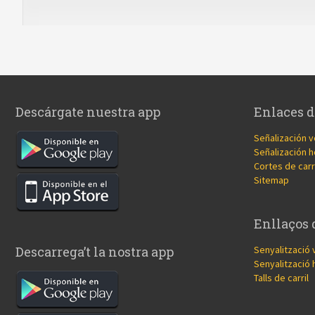
Descárgate nuestra app
Enlaces d
Señalización v
Señalización h
Cortes de carr
Sitemap
Enllaços 
Senyalització 
Descarrega’t la nostra app
Senyalització 
Talls de carril