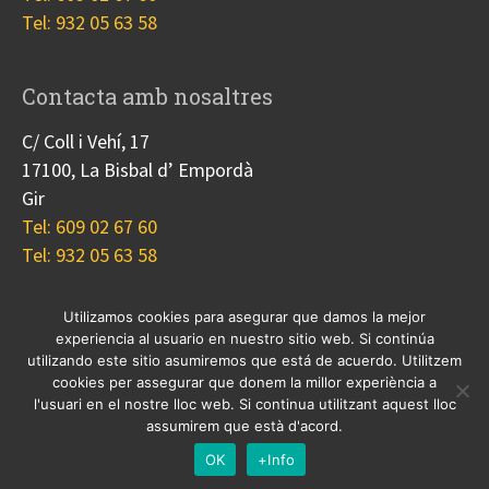
Tel: 932 05 63 58
Contacta amb nosaltres
C/ Coll i Vehí, 17
17100, La Bisbal d’ Empordà
Gir
Tel: 609 02 67 60
Tel: 932 05 63 58
Utilizamos cookies para asegurar que damos la mejor
experiencia al usuario en nuestro sitio web. Si continúa
Nosotros
Proyectos
Blog
Contacto
utilizando este sitio asumiremos que está de acuerdo. Utilitzem
Cookies
cookies per assegurar que donem la millor experiència a
l'usuari en el nostre lloc web. Si continua utilitzant aquest lloc
© 2017 Copyright, diseño
Guia33 SL
, grupo
Sinergia
assumirem que està d'acord.
Empresarial
.
OK
+Info