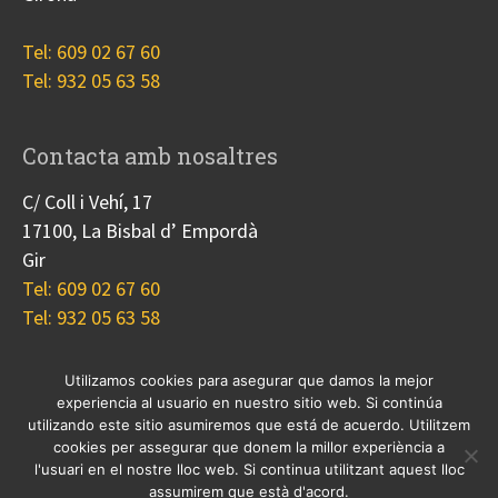
Tel: 609 02 67 60
Tel: 932 05 63 58
Contacta amb nosaltres
C/ Coll i Vehí, 17
17100, La Bisbal d’ Empordà
Gir
Tel: 609 02 67 60
Tel: 932 05 63 58
Utilizamos cookies para asegurar que damos la mejor
experiencia al usuario en nuestro sitio web. Si continúa
Nosotros
Proyectos
Blog
Contacto
utilizando este sitio asumiremos que está de acuerdo. Utilitzem
Cookies
cookies per assegurar que donem la millor experiència a
l'usuari en el nostre lloc web. Si continua utilitzant aquest lloc
© 2017 Copyright, diseño
Guia33 SL
, grupo
Sinergia
assumirem que està d'acord.