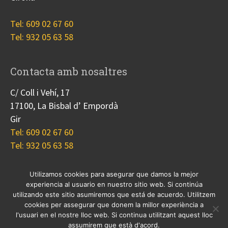
Tel: 609 02 67 60
Tel: 932 05 63 58
Contacta amb nosaltres
C/ Coll i Vehí, 17
17100, La Bisbal d’ Empordà
Gir
Tel: 609 02 67 60
Tel: 932 05 63 58
Utilizamos cookies para asegurar que damos la mejor
experiencia al usuario en nuestro sitio web. Si continúa
Nosotros
Proyectos
Blog
Contacto
utilizando este sitio asumiremos que está de acuerdo. Utilitzem
Cookies
cookies per assegurar que donem la millor experiència a
l'usuari en el nostre lloc web. Si continua utilitzant aquest lloc
© 2017 Copyright, diseño
Guia33 SL
, grupo
Sinergia
assumirem que està d'acord.