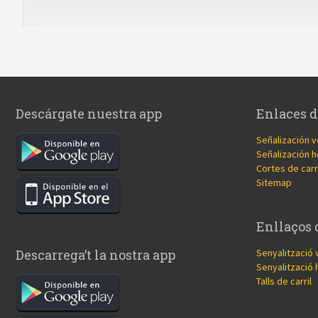
Descárgate nuestra app
Enlaces d
Señalización v
Señalización h
Cortes de carr
Sitemap
Enllaços 
Senyalització 
Descarrega’t la nostra app
Senyalització 
Talls de carril