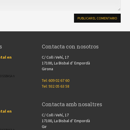
s
Contacta con nosotros
tal en
C/ Coll i Vehí, 17
17100, La Bisbal d’ Empordà
Girona
CROSSBASA h
Tel: 609 02 67 60
Tel: 932 05 63 58
Contacta amb nosaltres
tal en
C/ Coll i Vehí, 17
17100, La Bisbal d’ Empordà
Gir