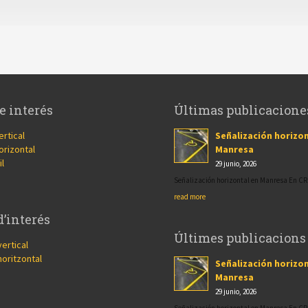
e interés
Últimas publicacione
ertical
Señalización horizon
orizontal
Manresa
il
29 junio, 2026
Señalización horizontal en Manresa En 
read more
d’interés
Últimes publicacions
vertical
horitzontal
Señalización horizon
Manresa
29 junio, 2026