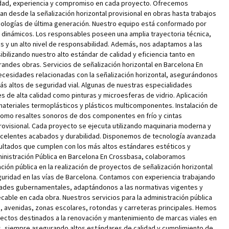
dad, experiencia y compromiso en cada proyecto. Ofrecemos
n desde la señalización horizontal provisional en obras hasta trabajos
cnologías de última generación. Nuestro equipo está conformado por
y dinámicos. Los responsables poseen una amplia trayectoria técnica,
s y un alto nivel de responsabilidad. Además, nos adaptamos a las
ibilizando nuestro alto estándar de calidad y eficiencia tanto en
des obras. Servicios de señalización horizontal en Barcelona En
cesidades relacionadas con la señalización horizontal, asegurándonos
ás altos de seguridad vial. Algunas de nuestras especialidades
es de alta calidad como pinturas y microesferas de vidrio. Aplicación
 materiales termoplásticos y plásticos multicomponentes. Instalación de
como resaltes sonoros de dos componentes en frío y cintas
rovisional. Cada proyecto se ejecuta utilizando maquinaria moderna y
excelentes acabados y durabilidad. Disponemos de tecnología avanzada
ultados que cumplen con los más altos estándares estéticos y
dministración Pública en Barcelona En Crossbasa, colaboramos
ión pública en la realización de proyectos de señalización horizontal
guridad en las vías de Barcelona. Contamos con experiencia trabajando
dades gubernamentales, adaptándonos a las normativas vigentes y
able en cada obra. Nuestros servicios para la administración pública
es, avenidas, zonas escolares, rotondas y carreteras principales. Hemos
ectos destinados a la renovación y mantenimiento de marcas viales en
s, siempre asegurando altos estándares de calidad y cumplimiento de