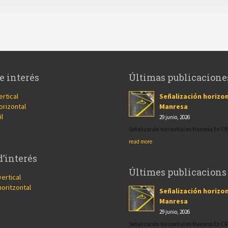
e interés
Últimas publicacione
ertical
Señalización horizon
orizontal
Manresa
il
29 junio, 2026
Señalización horizontal en Manresa En 
read more
d’interés
Últimes publicacions
vertical
horitzontal
Señalización horizon
Manresa
29 junio, 2026
Señalización horizontal en Manresa En 