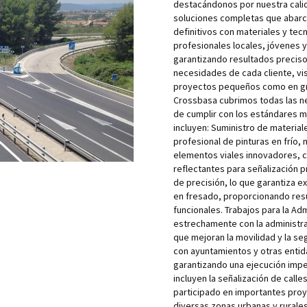
destacándonos por nuestra cali
soluciones completas que abarca
definitivos con materiales y te
profesionales locales, jóvenes 
garantizando resultados preciso
necesidades de cada cliente, vis
proyectos pequeños como en gran
Crossbasa cubrimos todas las ne
de cumplir con los estándares m
incluyen: Suministro de material
profesional de pinturas en frío,
elementos viales innovadores, 
reflectantes para señalización p
de precisión, lo que garantiza 
en fresado, proporcionando res
funcionales. Trabajos para la A
estrechamente con la administrac
que mejoran la movilidad y la se
con ayuntamientos y otras enti
garantizando una ejecución impec
incluyen la señalización de call
participado en importantes proy
diversas zonas urbanas y rurale