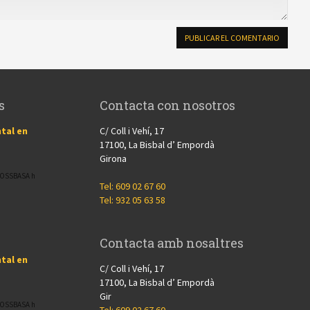
s
Contacta con nosotros
tal en
C/ Coll i Vehí, 17
17100, La Bisbal d’ Empordà
Girona
CROSSBASA h
Tel: 609 02 67 60
Tel: 932 05 63 58
Contacta amb nosaltres
tal en
C/ Coll i Vehí, 17
17100, La Bisbal d’ Empordà
Gir
CROSSBASA h
Tel: 609 02 67 60