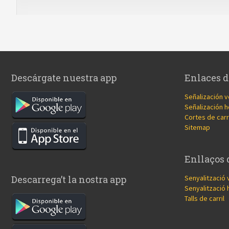
Descárgate nuestra app
Enlaces d
Señalización v
Señalización h
Cortes de carr
Sitemap
Enllaços 
Senyalització 
Descarrega’t la nostra app
Senyalització 
Talls de carril