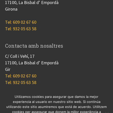
17100, La Bisbal d’ Empordà
Girona
Tel: 609 02 67 60
Tel: 932 05 63 58
Contacta amb nosaltres
C/ Coll i Vehí, 17
17100, La Bisbal d’ Empordà
Gir
Tel: 609 02 67 60
Tel: 932 05 63 58
Utilizamos cookies para asegurar que damos la mejor
experiencia al usuario en nuestro sitio web. Si continúa
Nosotros
Proyectos
Blog
Contacto
utilizando este sitio asumiremos que está de acuerdo. Utilitzem
Cookies
cookies per assegurar que donem la millor experiència a