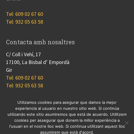
Tel: 609 02 67 60
Tel: 932 05 63 58
Contacta amb nosaltres
C/ Coll i Vehí, 17
17100, La Bisbal d’ Empordà
Gir
Tel: 609 02 67 60
Tel: 932 05 63 58
Utilizamos cookies para asegurar que damos la mejor
experiencia al usuario en nuestro sitio web. Si continúa
Nosotros
Proyectos
Blog
Contacto
utilizando este sitio asumiremos que está de acuerdo. Utilitzem
Cookies
cookies per assegurar que donem la millor experiència a
l'usuari en el nostre lloc web. Si continua utilitzant aquest lloc
© 2017 Copyright, diseño
Guia33 SL
, grupo
Sinergia
assumirem que està d'acord.