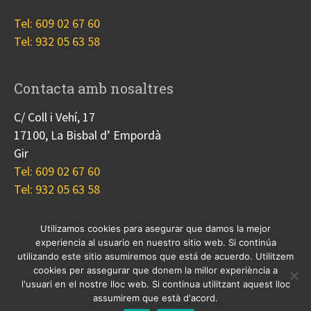
Tel: 609 02 67 60
Tel: 932 05 63 58
Contacta amb nosaltres
C/ Coll i Vehí, 17
17100, La Bisbal d’ Empordà
Gir
Tel: 609 02 67 60
Tel: 932 05 63 58
Utilizamos cookies para asegurar que damos la mejor
experiencia al usuario en nuestro sitio web. Si continúa
Nosotros
Proyectos
Blog
Contacto
utilizando este sitio asumiremos que está de acuerdo. Utilitzem
Cookies
cookies per assegurar que donem la millor experiència a
l'usuari en el nostre lloc web. Si continua utilitzant aquest lloc
© 2017 Copyright, diseño
Guia33 SL
, grupo
Sinergia
assumirem que està d'acord.