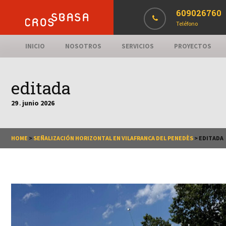
609026760
Teléfono
INICIO
NOSOTROS
SERVICIOS
PROYECTOS
editada
29
junio
2026
.
HOME
>
SEÑALIZACIÓN HORIZONTAL EN VILAFRANCA DEL PENEDÈS
>
EDITADA