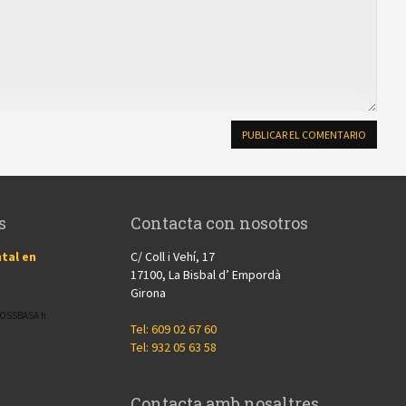
s
Contacta con nosotros
tal en
C/ Coll i Vehí, 17
17100, La Bisbal d’ Empordà
Girona
CROSSBASA h
Tel: 609 02 67 60
Tel: 932 05 63 58
Contacta amb nosaltres