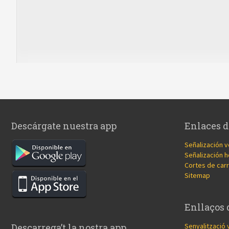
Descárgate nuestra app
Enlaces d
Señalización v
Señalización h
Cortes de carr
Sitemap
Enllaços 
Senyalització 
Descarrega’t la nostra app