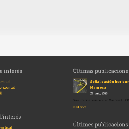
e interés
Últimas publicacione
ertical
Señalización horizon
orizontal
Manresa
il
29 junio, 2026
Señalización horizontal en Manresa En 
read more
d’interés
Últimes publicacions
vertical