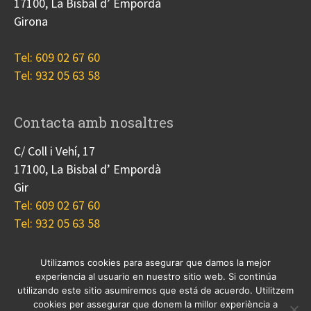
17100, La Bisbal d’ Empordà
Girona
Tel: 609 02 67 60
Tel: 932 05 63 58
Contacta amb nosaltres
C/ Coll i Vehí, 17
17100, La Bisbal d’ Empordà
Gir
Tel: 609 02 67 60
Tel: 932 05 63 58
Utilizamos cookies para asegurar que damos la mejor
experiencia al usuario en nuestro sitio web. Si continúa
Nosotros
Proyectos
Blog
Contacto
utilizando este sitio asumiremos que está de acuerdo. Utilitzem
Cookies
cookies per assegurar que donem la millor experiència a