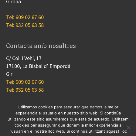
Girona
Tel: 609 02 67 60
Tel: 932 05 63 58
Contacta amb nosaltres
C/ Coll i Vehí, 17
17100, La Bisbal d’ Empordà
Gir
Tel: 609 02 67 60
Tel: 932 05 63 58
Utilizamos cookies para asegurar que damos la mejor
experiencia al usuario en nuestro sitio web. Si continúa
Nosotros
Proyectos
Blog
Contacto
utilizando este sitio asumiremos que está de acuerdo. Utilitzem
Cookies
cookies per assegurar que donem la millor experiència a
l'usuari en el nostre lloc web. Si continua utilitzant aquest lloc