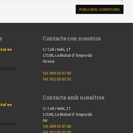
s
Contacta con nosotros
tal en
C/ Coll i Vehí, 17
17100, La Bisbal d’ Empordà
Girona
CROSSBASA h
Tel: 609 02 67 60
Tel: 932 05 63 58
Contacta amb nosaltres
tal en
C/ Coll i Vehí, 17
17100, La Bisbal d’ Empordà
Gir
CROSSBASA h
Tel: 609 02 67 60
Tel: 932 05 63 58