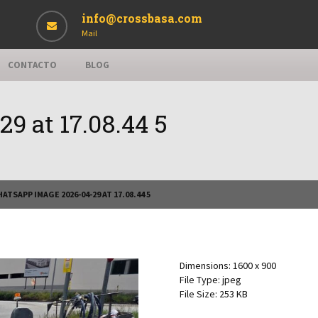
info@crossbasa.com
Mail
CONTACTO
BLOG
 at 17.08.44 5
ATSAPP IMAGE 2026-04-29 AT 17.08.44 5
Dimensions:
1600 x 900
File Type:
jpeg
File Size:
253 KB