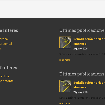
e interés
Últimas publicacione
ertical
Señalización horizon
orizontal
Manresa
il
29 junio, 2026
Señalización horizontal en Manresa En 
read more
d’interés
Últimes publicacions
vertical
horitzontal
Señalización horizon
Manresa
29 junio, 2026
Señalización horizontal en Manresa En 
read more