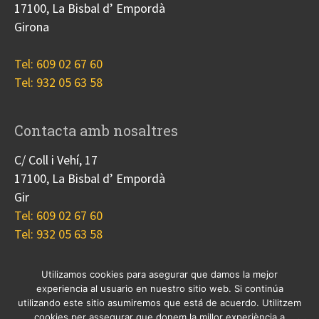
17100, La Bisbal d’ Empordà
Girona
Tel: 609 02 67 60
Tel: 932 05 63 58
Contacta amb nosaltres
C/ Coll i Vehí, 17
17100, La Bisbal d’ Empordà
Gir
Tel: 609 02 67 60
Tel: 932 05 63 58
Utilizamos cookies para asegurar que damos la mejor
experiencia al usuario en nuestro sitio web. Si continúa
Nosotros
Proyectos
Blog
Contacto
utilizando este sitio asumiremos que está de acuerdo. Utilitzem
Cookies
cookies per assegurar que donem la millor experiència a