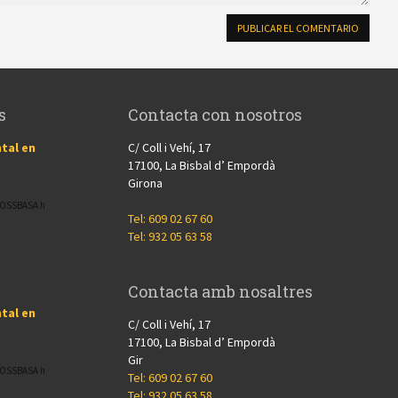
s
Contacta con nosotros
tal en
C/ Coll i Vehí, 17
17100, La Bisbal d’ Empordà
Girona
CROSSBASA h
Tel: 609 02 67 60
Tel: 932 05 63 58
Contacta amb nosaltres
tal en
C/ Coll i Vehí, 17
17100, La Bisbal d’ Empordà
Gir
CROSSBASA h
Tel: 609 02 67 60
Tel: 932 05 63 58