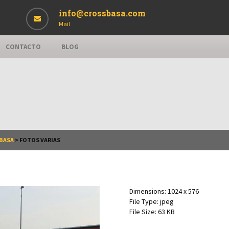
info@crossbasa.com
Mail
CONTACTO
BLOG
SBASA
>
FOTOS VARIAS
Dimensions:
1024 x 576
File Type:
jpeg
File Size:
63 KB