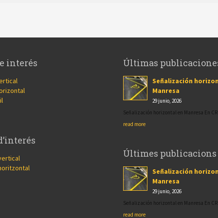
e interés
Últimas publicacione
ertical
Señalización horizon
orizontal
Manresa
il
29 junio, 2026
Señalización horizontal en Manresa En 
read more
d’interés
Últimes publicacions
vertical
horitzontal
Señalización horizon
Manresa
29 junio, 2026
Señalización horizontal en Manresa En 
read more