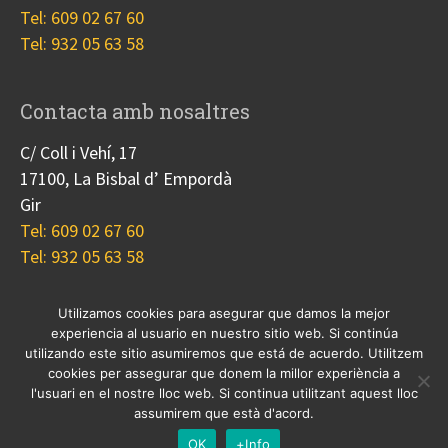
Tel: 609 02 67 60
Tel: 932 05 63 58
Contacta amb nosaltres
C/ Coll i Vehí, 17
17100, La Bisbal d’ Empordà
Gir
Tel: 609 02 67 60
Tel: 932 05 63 58
Utilizamos cookies para asegurar que damos la mejor
experiencia al usuario en nuestro sitio web. Si continúa
Nosotros
Proyectos
Blog
Contacto
utilizando este sitio asumiremos que está de acuerdo. Utilitzem
Cookies
cookies per assegurar que donem la millor experiència a
l'usuari en el nostre lloc web. Si continua utilitzant aquest lloc
© 2017 Copyright, diseño
Guia33 SL
, grupo
Sinergia
assumirem que està d'acord.
Empresarial
.
OK
+Info