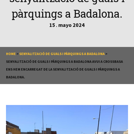
pàrquings a Badalona.
15
mayo
2024
.
HOME
>
SENYALITZACIÓ DE GUALS I PÀRQUINGS A BADALONA
>
SENYALITZACIÓ DE GUALS I PÀRQUINGS A BADALONA AVUI A CROSSBASA
ENS HEM ENCARREGAT DE LA SENYALITZACIÓ DE GUALS I PÀRQUINGS A
BADALONA.