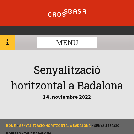
MENU
Senyalització
horitzontal a Badalona
14
noviembre
2022
.
HOME
>
SENYALITZACIÓ HORITZONTAL A BADALONA
>
SENYALITZACIÓ
HORITZONTAL A BADALONA