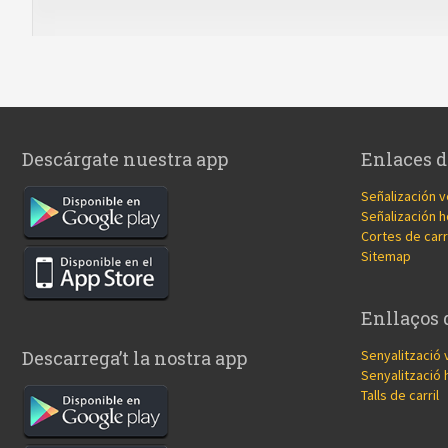
Descárgate nuestra app
Enlaces d
Señalización v
Señalización h
Cortes de carr
Sitemap
Enllaços 
Senyalització 
Descarrega’t la nostra app
Senyalització 
Talls de carril