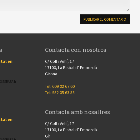
s
Contacta con nosotros
tal en
C/ Coll i Vehí, 17
17100, La Bisbal d’ Empordà
Girona
CROSSBASA h
Tel: 609 02 67 60
Tel: 932 05 63 58
Contacta amb nosaltres
tal en
C/ Coll i Vehí, 17
17100, La Bisbal d’ Empordà
Gir
CROSSBASA h