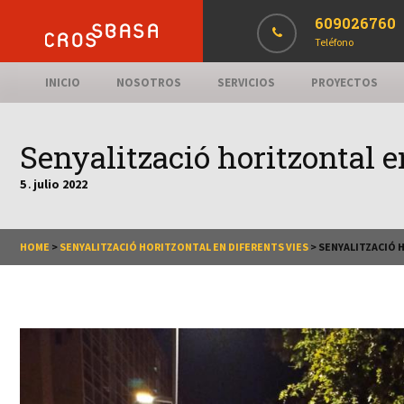
609026760
Teléfono
INICIO
NOSOTROS
SERVICIOS
PROYECTOS
Senyalització horitzontal e
5
julio
2022
.
HOME
>
SENYALITZACIÓ HORITZONTAL EN DIFERENTS VIES
>
SENYALITZACIÓ 