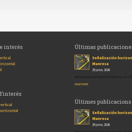
e interés
Últimas publicacione
ertical
Señalización horizon
orizontal
Manresa
il
29 junio, 2026
Señalización horizontal en Manresa En 
read more
d’interés
Últimes publicacions
vertical
horitzontal
Señalización horizon
Manresa
29 junio, 2026
Señalización horizontal en Manresa En 