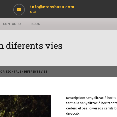
info@crossbasa.com
Mail
CONTACTO
BLOG
n diferents vies
HORITZONTAL EN DIFERENTS VIES
Description:
Senyalització horit
terme la senyalització horitzonta
cedeixi el pas, diversos carrils b
direcció.