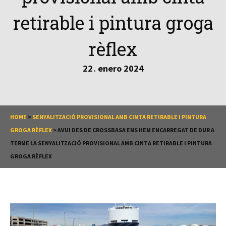
retirable i pintura groga
rèflex
22
enero
2024
.
HOME
>
SENYALITZACIÓ PROVISIONAL AMB CINTA RETIRABLE I PINTURA
GROGA RÈFLEX
>
AVUI DES DE CROSSBASA ENS HEM ENCARREGAT DE DUR A
TERME LA SENYALITZACIÓ PROVISIONAL AMB CINTA RETIRABLE I PINTURA
GROGA RÈFLEX