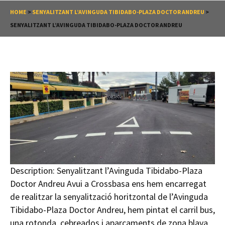
HOME
>
SENYALITZANT L’AVINGUDA TIBIDABO-PLAZA DOCTOR ANDREU
>
SENYALITZANT L’AVINGUDA TIBIDABO-PLAZA DOCTOR ANDREU
Description:
Senyalitzant l’Avinguda Tibidabo-Plaza
Doctor Andreu Avui a Crossbasa ens hem encarregat
de realitzar la senyalització horitzontal de l’Avinguda
Tibidabo-Plaza Doctor Andreu, hem pintat el carril bus,
una rotonda, cebreados i aparcaments de zona blava.