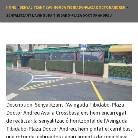
HOME
>
SENYALITZANT L’AVINGUDA TIBIDABO-PLAZA DOCTOR ANDREU
>
SENYALITZANT L’AVINGUDA TIBIDABO-PLAZA DOCTOR ANDREU
Description:
Senyalitzant l’Avinguda Tibidabo-Plaza
Doctor Andreu Avui a Crossbasa ens hem encarregat
de realitzar la senyalització horitzontal de l’Avinguda
Tibidabo-Plaza Doctor Andreu, hem pintat el carril bus,
una rotonda, cebreados i aparcaments de zona blava.