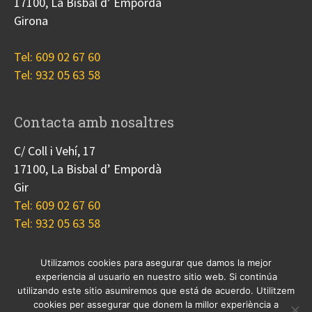
17100, La Bisbal d’ Empordà
Girona
Tel: 609 02 67 60
Tel: 932 05 63 58
Contacta amb nosaltres
C/ Coll i Vehí, 17
17100, La Bisbal d’ Empordà
Gir
Tel: 609 02 67 60
Tel: 932 05 63 58
Utilizamos cookies para asegurar que damos la mejor
experiencia al usuario en nuestro sitio web. Si continúa
Nosotros
Proyectos
Blog
Contacto
utilizando este sitio asumiremos que está de acuerdo. Utilitzem
Cookies
cookies per assegurar que donem la millor experiència a