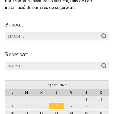
horitzontal, senyalització vertical, talls de carril i
instal·lació de barreres de seguretat.
Buscar:
Recercar:
agosto 2026
L
M
X
J
V
S
D
1
2
3
4
5
6
7
8
9
10
11
12
13
14
15
16