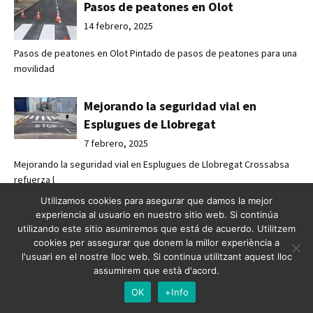
Pasos de peatones en Olot
14 febrero, 2025
Pasos de peatones en Olot Pintado de pasos de peatones para una
movilidad
Mejorando la seguridad vial en
Esplugues de Llobregat
7 febrero, 2025
Mejorando la seguridad vial en Esplugues de Llobregat Crossabsa
refuerza l
Utilizamos cookies para asegurar que damos la mejor
experiencia al usuario en nuestro sitio web. Si continúa
Crossbasa refuerza la seguridad vial
utilizando este sitio asumiremos que está de acuerdo. Utilitzem
junto a la Diputación de Barcelona
cookies per assegurar que donem la millor experiència a
7 febrero, 2025
l'usuari en el nostre lloc web. Si continua utilitzant aquest lloc
assumirem que està d'acord.
Crossabsa refuerza la seguridad vial junto a la Diputación de
Barcelona Un
OK
+Info