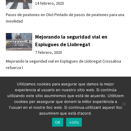
14 febrero, 2025
Pasos de peatones en Olot Pintado de pasos de peatones para una
movilidad
Mejorando la seguridad vial en
Esplugues de Llobregat
7 febrero, 2025
Mejorando la seguridad vial en Esplugues de Llobregat Crossabsa
refuerza l
Crossbasa refuerza la seguridad vial
Utilizamos cookies para asegurar que damos la mejor
experiencia al usuario en nuestro sitio web. Si continúa
junto a la Diputación de Barcelona
utilizando este sitio asumiremos que está de acuerdo. Utilitzem
7 febrero, 2025
cookies per assegurar que donem la millor experiència a
Crossabsa refuerza la seguridad vial junto a la Diputación de
l'usuari en el nostre lloc web. Si continua utilitzant aquest lloc
assumirem que està d'acord.
Barcelona Un
OK
+Info
Crossbasa refuerza la seguridad vial