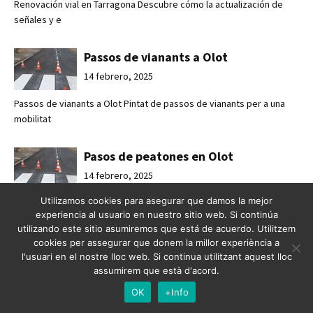
Renovación vial en Tarragona Descubre cómo la actualización de
señales y e
Passos de vianants a Olot
14 febrero, 2025
Passos de vianants a Olot Pintat de passos de vianants per a una
mobilitat
Pasos de peatones en Olot
14 febrero, 2025
Utilizamos cookies para asegurar que damos la mejor
Pasos de peatones en Olot Pintado de pasos de peatones para una
experiencia al usuario en nuestro sitio web. Si continúa
movilidad
utilizando este sitio asumiremos que está de acuerdo. Utilitzem
cookies per assegurar que donem la millor experiència a
Mejorando la seguridad vial en
l'usuari en el nostre lloc web. Si continua utilitzant aquest lloc
assumirem que està d'acord.
Esplugues de Llobregat
OK
+Info
7 febrero, 2025